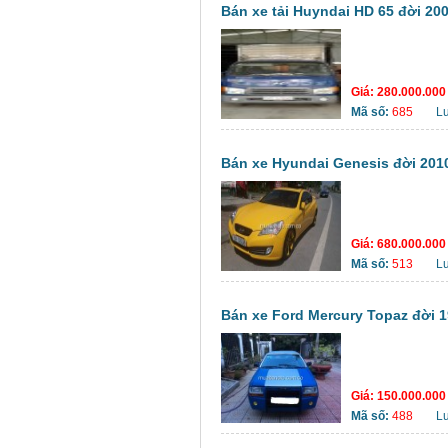
Bán xe tải Huyndai HD 65 đời 20
Giá:
280.000.00
Mã số:
685
L
Bán xe Hyundai Genesis đời 2010
Giá:
680.000.00
Mã số:
513
L
Bán xe Ford Mercury Topaz đời 1
Giá:
150.000.00
Mã số:
488
L