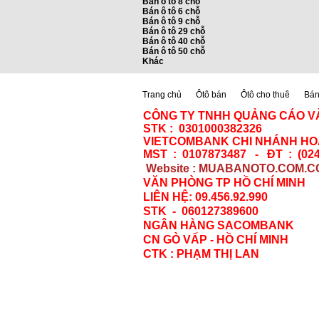
Bán ô tô 8 chỗ
Bán ô tô 6 chỗ
Bán ô tô 9 chỗ
Bán ô tô 29 chỗ
Bán ô tô 40 chỗ
Bán ô tô 50 chỗ
Khác
Trang chủ
Ôtô bán
Ôtô cho thuê
Bán 
CÔNG TY TNHH QUẢNG CÁO V
STK : 0301000382326
VIETCOMBANK CHI NHÁNH HOÀ
MST : 0107873487 - ĐT : (024
Website : MUABANOTO.COM.C
VĂN PHÒNG TP HỒ CHÍ MINH
LIÊN HỆ: 09.456.92.990
STK - 060127389600
NGÂN HÀNG SACOMBANK
CN GÒ VẤP - HỒ CHÍ MINH
CTK : PHẠM THỊ LAN