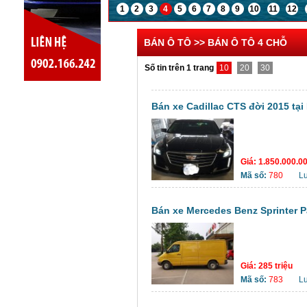
1
2
3
4
5
6
7
8
9
10
11
12
BÁN Ô TÔ >> BÁN Ô TÔ 4 CHỖ
Số tin trên 1 trang
10
20
30
Bán xe Cadillac CTS đời 2015 tại
Giá:
1.850.000.0
Mã số:
780
L
Bán xe Mercedes Benz Sprinter Pa
Giá:
285 triệu
Mã số:
783
L