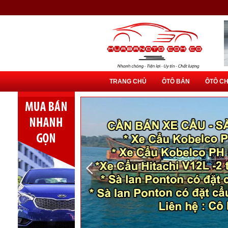
TRANG CHỦ
ÔTÔ BÁN
ÔTÔ C