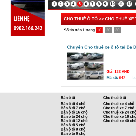
1
2
3
4
5
6
7
8
9
10
11
12
CHO THUÊ Ô TÔ >> CHO THUÊ XE 
Số tin trên 1 trang
10
20
30
Chuyên Cho thuê xe ô tô tại Ba Đ
Giá:
123 VNĐ
Mã số:
642
L
Bán ô tô
Cho thuê ô tô
Bán ô tô 4 chỗ
Cho thuê xe 4 chỗ
Bán ô tô 7 chỗ
Cho thuê xe 7 chỗ
Bán ô tô 16 chỗ
Cho thuê xe 24 ch
Bán ô tô 24 chỗ
Cho thuê xe 16 ch
Bán ô tô 12 chỗ
Cho thuê xe 40 ch
Bán ô tô 5 chỗ
Bán ô tô 8 chỗ
Bán ô tô 6 chỗ