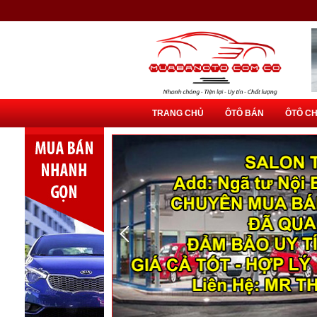
TRANG CHỦ
ÔTÔ BÁN
ÔTÔ C