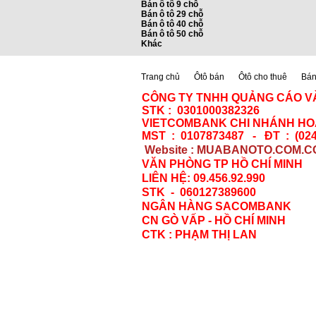
Bán ô tô 9 chỗ
Bán ô tô 29 chỗ
Bán ô tô 40 chỗ
Bán ô tô 50 chỗ
Khác
Trang chủ
Ôtô bán
Ôtô cho thuê
Bán 
CÔNG TY TNHH QUẢNG CÁO V
STK : 0301000382326
VIETCOMBANK CHI NHÁNH HOÀ
MST : 0107873487 - ĐT : (024
Website : MUABANOTO.COM.C
VĂN PHÒNG TP HỒ CHÍ MINH
LIÊN HỆ: 09.456.92.990
STK - 060127389600
NGÂN HÀNG SACOMBANK
CN GÒ VẤP - HỒ CHÍ MINH
CTK : PHẠM THỊ LAN