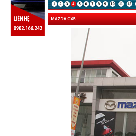
1
2
3
4
5
6
7
8
9
10
11
12
MAZDA CX5