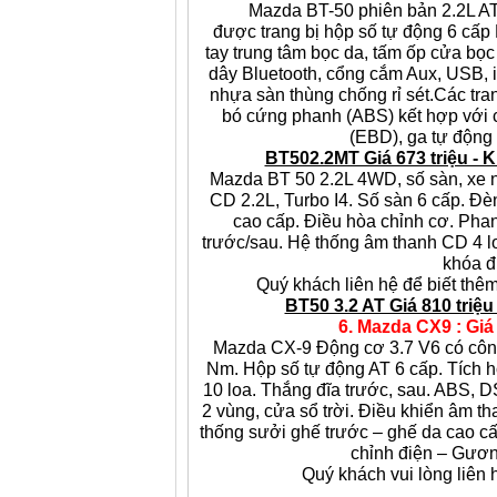
Mazda BT-50 phiên bản 2.2L AT
được trang bị hộp số tự động 6 cấp
tay trung tâm bọc da, tấm ốp cửa bọ
dây Bluetooth, cổng cắm Aux, USB, iP
nhựa sàn thùng chống rỉ sét.
Các tra
bó cứng phanh (ABS) kết hợp với 
(EBD), ga tự động (C
BT502.2MT Giá 673 triệu - K
Mazda BT 50 2.2L 4WD, số sàn, xe 
CD 2.2L, Turbo I4. Số sàn 6 cấp. Đè
cao cấp. Điều hòa chỉnh cơ. Phan
trước/sau. Hệ thống âm thanh CD 4 l
khóa đ
Quý khách liên hệ để biết thêm 
BT50 3.2 AT Giá 810 triệu
6. Mazda CX9 : Giá 
Mazda CX-9 Động cơ 3.7 V6 có côn
Nm. Hộp số tự động AT 6 cấp. Tích
10 loa. Thắng đĩa trước, sau. ABS, DS
2 vùng, cửa sổ trời. Điều khiển âm t
thống sưởi ghế trước – ghế da cao cấp
chỉnh điện – Gươn
Quý khách vui lòng liên 