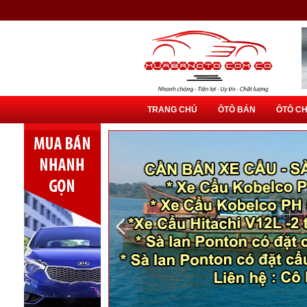
TRANG CHỦ
ÔTÔ BÁN
ÔTÔ C