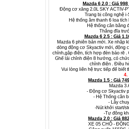
Mazda 6 2.0 : Giá 998
Động cơ xăng 2.0L SKY ACTIV-PY,
Trang bị công nghệ i-S
Hệ thống âm thanh 6 loa tíc
Hệ thống cân bằng đ
Thắng đĩa trướ
Mazda 6 2.5 : Giá 1.1
Mazda 6 phiên bản mới. Xe nhập k
dòng động cơ Skyactiv mới, động c
chỉnh,gập điện, tích hợp đèn báo rẽ 
Ghế lái chỉnh điện 8 hướng, có chức
chỉnh điện . Điều h
Vui lòng liên hệ trực tiếp để biết 
4.
Mazda 1.5 : Giá 749
Mazda 3 
- Động cơ Skyactiv p
- Hệ Thống cân bằ
- Lẫy chuy
-Nút khởi start/s
-Tự đông kh
Mazda 2.0 : Giá 882
XE 05 CHỖ - ĐỘN