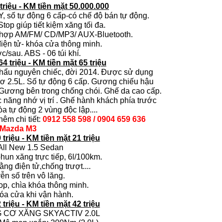
 triệu - KM tiền mặt 50.000.000
 số tự động 6 cấp-có chế độ bán tự động.
top giúp tiết kiệm xăng tối đa.
h hợp AM/FM/ CD/MP3/ AUX-Bluetooth.
iện tử- khóa cửa thông minh.
c/sau. ABS - 06 túi khí.
64 triệu - KM tiền mặt 65 triệu
hẩu nguyên chiếc, đời 2014. Được sử dụng
ơ 2.5L. Số tự động 6 cấp. Gương chiếu hậu
. Gương bên trong chống chói. Ghế da cao cấp.
 năng nhớ vị trí . Ghế hành khách phía trước
òa tự động 2 vùng độc lập....
thêm chi tiết:
0912 558 598 / 0904 659 636
 Mazda M3
 triệu - KM tiền mặt 21 triệu
All New 1.5 Sedan
hun xăng trực tiếp, 6l/100km.
ng điện tử,chống trượt....
ễn số trên vô lăng.
top, chìa khóa thông minh.
óa cửa khi vận hành.
 triệu - KM tiền mặt 42 triệu
G CƠ XĂNG SKYACTIV 2.0L