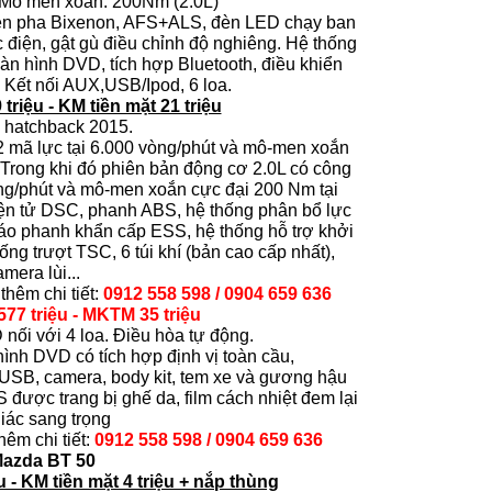
 Mô men xoắn: 200Nm (2.0L)
̀n pha Bixenon, AFS+ALS, đèn LED chạy ban
lực điện, gật gù điều chỉnh độ nghiêng. Hệ thống
nh DVD, tích hợp Bluetooth, điều khiển
i. Kết nối AUX,USB/Ipod, 6 loa.
 triệu - KM tiền mặt 21 triệu
 hatchback 2015.
2 mã lực tại 6.000 vòng/phút và mô-men xoắn
 Trong khi đó phiên bản động cơ 2.0L có công
vòng/phút và mô-men xoắn cực đại 200 Nm tại
iện tử DSC, phanh ABS, hệ thống phân bổ lực
áo phanh khẩn cấp ESS, hệ thống hỗ trợ khởi
g trượt TSC, 6 túi khí (bản cao cấp nhất),
mera lùi...
thêm chi tiết:
0912 558 598 / 0904 659 636
 577 triệu - MKTM 35 triệu
 nối với 4 loa.
Điều hòa tự động.
hình DVD có tích hợp định vị toàn cầu,
ad/USB, camera, body kit, tem xe và gương hậu
được trang bị ghế da, film cách nhiệt đem lại
iác sang trọng
thêm chi tiết:
0912 558 598 / 0904 659 636
Mazda BT 50
u - KM tiền mặt 4 triệu + nắp thùng