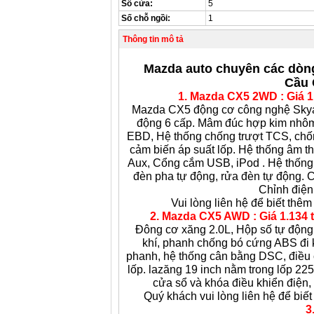
Số cửa:
5
Số chỗ ngồi:
1
Thông tin mô tả
Mazda auto chuyên các dòng
Cầu 
1. Mazda CX5 2WD : Giá 1.
Mazda CX5 động cơ công nghệ Skyact
động 6 cấp. Mâm đúc hợp kim nhôm
EBD, Hệ thống chống trượt TCS, chống
cảm biến áp suất lốp. Hệ thống âm
Aux, Cổng cắm USB, iPod . Hệ thống 
đèn pha tự động, rửa đèn tự động. C
Chỉnh điện 
Vui lòng liên hệ để biết thêm 
2.
Mazda CX5 AWD : Giá 1.134 tr
Đông cơ xăng 2.0L, Hộp số tự động 
khí, phanh chống bó cứng ABS đi k
phanh, hệ thống cân bằng DSC, điều 
lốp. lazăng 19 inch nằm trong lốp 22
cửa sổ và khóa điều khiển điện,
Quý khách vui lòng liên hệ để biết 
3