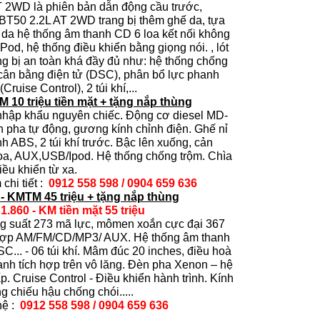
 2WD là phiên bản dẫn động cầu trước,
BT50 2.2L AT 2WD trang bị thêm ghế da, tựa
c da hệ thống âm thanh CD 6 loa kết nối không
od, hệ thống điều khiển bằng giọng nói. , lót
ng bị an toàn khá đầy đủ như: hệ thống chống
cân bằng điện tử (DSC), phân bổ lực phanh
ruise Control), 2 túi khí,...
M 10 triệu tiền mặt + tặng nắp thùng
nhập khẩu nguyên chiếc. Động cơ diesel MD-
n pha tự động, gương kính chỉnh điện. Ghế nỉ
h ABS, 2 túi khí trước. Bậc lên xuống, cản
oa, AUX,USB/Ipod. Hệ thống chống trộm. Chìa
iều khiển từ xa.
chi tiết :
0912 558 598 / 0904 659 636
 - KMTM 45 triệu + tặng nắp thùng
1.860 - KM tiền mặt 55 triệu
g suất 273 mã lực, mômen xoắn cực đại 367
 hợp AM/FM/CD/MP3/ AUX. Hệ thống âm thanh
C... - 06 túi khí. Mâm đúc 20 inches, điều hoà
hanh tích hợp trên vô lăng. Đèn pha Xenon – hệ
. Cruise Control - Điều khiển hành trình. Kính
g chiếu hậu chống chói.....
hệ :
0912 558 598 / 0904 659 636