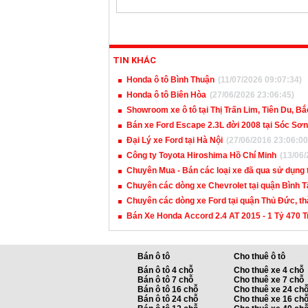
TIN KHÁC
Honda ô tô Bình Thuận
(11/07/2026 09:07:34)
Honda ô tô Biên Hòa
(27/06/2026 23:06:45)
Showroom xe ô tô tại Thị Trấn Lim, Tiên Du, Bắ
Bán xe Ford Escape 2.3L đời 2008 tại Sóc Sơn
Đại Lý xe Ford tại Hà Nội
(27/06/2016 23:06:00
Công ty Toyota Hiroshima Hồ Chí Minh
(13/06/
Chuyên Mua - Bán các loại xe đã qua sử dụng 
Chuyên các dòng xe Chevrolet tại quận Bình T
Chuyên các dòng xe Ford tại quận Thủ Đức, th
Bán Xe Honda Accord 2.4 AT 2015 - 1 Tỷ 470 Tr
Bán ô tô
Cho thuê ô tô
Bán ô tô 4 chỗ
Cho thuê xe 4 chỗ
Bán ô tô 7 chỗ
Cho thuê xe 7 chỗ
Bán ô tô 16 chỗ
Cho thuê xe 24 ch
Bán ô tô 24 chỗ
Cho thuê xe 16 ch