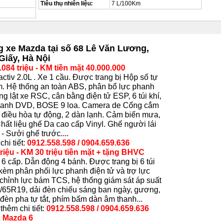
Tiêu thụ nhiên liệu:
7 L/100Km
 xe Mazda tại số 68 Lê Văn Lương,
Giấy, Hà Nội
084 triệu - KM tiền mặt 40.000.000
iv 2.0L . Xe 1 cầu. Được trang bị Hộp số tự
. Hệ thống an toàn ABS, phân bổ lực phanh
 lật xe RSC, cân bằng điện tử ESP, 6 túi khí,
 thanh DVD, BOSE 9 loa. Camera de Cổng cắm
điều hòa tự động, 2 dàn lạnh. Cảm biến mưa,
hất liệu ghế Da cao cấp Vinyl. Ghế người lái
- Sưởi ghế trước....
chi tiết:
0912.558.598 / 0904.659.636
iệu - KM 30 triệu tiền mặt + tặng BHVC
6 cấp. Dẫn động 4 bánh. Được trang bị 6 túi
èm phân phối lực phanh điện tử và trợ lực
chỉnh lực bám TCS, hệ thống giám sát áp suất
5/65R19, dải đèn chiếu sáng ban ngày, gương,
 đèn pha tự tắt, phím bấm dàn âm thanh...
thêm chi tiết:
0912.558.598 / 0904.659.636
. Mazda 6