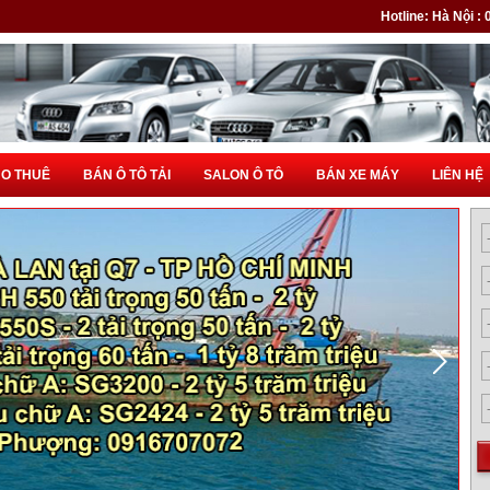
Hotline: Hà Nội :
HO THUÊ
BÁN Ô TÔ TẢI
SALON Ô TÔ
BÁN XE MÁY
LIÊN HỆ