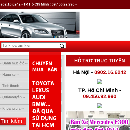
0902.16.6242
- TP. Hồ Chí Minh :
09.456.92.990
-
HỖ TRỢ TRỰC TUYẾN
Hà Nội -
0902.16.6242
TP. Hồ Chí Minh -
09.456.92.990