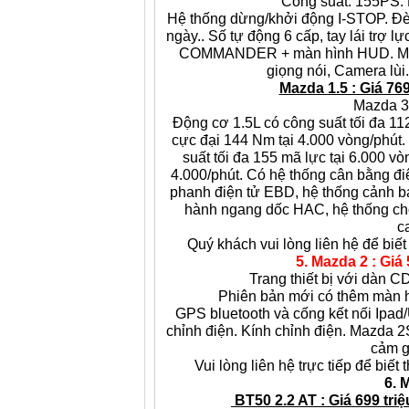
Công suất: 155PS.
Hệ thống dừng/khởi động I-STOP. Đe
ngày.. Số tự động 6 cấp, tay lái trợ 
COMMANDER + màn hình HUD. Màn hì
giọng nói, Camera lù
Mazda 1.5 : Giá 769
Mazda 3
Động cơ 1.5L có công suất tối đa 11
cực đại 144 Nm tại 4.000 vòng/phút.
suất tối đa 155 mã lực tại 6.000 
4.000/phút. Có hệ thống cân bằng đ
phanh điện tử EBD, hệ thống cảnh b
hành ngang dốc HAC, hệ thống chốn
ca
Quý khách vui lòng liên hệ để biết 
5. Mazda 2 : Giá
Trang thiết bị với dàn CD
Phiên bản mới có thêm màn 
GPS bluetooth và cống kết nối Ip
chỉnh điện
. Kính chỉnh điện.
Mazda 2S 
cảm g
Vui lòng liên hệ trực tiếp để biết 
6. 
BT50 2.2 AT : Giá 699 triệ