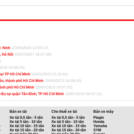
c Ninh
(23/06/2026 12:06:17)
, Hà Nội
(05/07/2017 18:07:38)
)
2016 19:06:24)
tại TP Hồ Chí Minh
(24/11/2015 17:11:42)
ân, thành phố Hồ Chí Minh
(30/09/2015 18:09:20)
ành phố Hồ Chí Minh
(29/07/2015 19:07:32)
iệu tại quận Tân Bình, TP Hồ Chí Minh
(16/07/2015 08:07:31)
Bán xe tải
Cho thuê xe tải
Bán xe máy
Xe tải 0,5 tấn - 5 tấn
Xe tải 0,5 tấn - 5 tấn
Piagio
Xe tải 5 tấn - 10 tấn
Xe tải 5 tấn - 10 tấn
Honda
ỗ
Xe tải 10 tấn - 15 tấn
Xe tải 10 tấn - 15 tấn
Yamaha
ỗ
Xe tải 15 tấn - 20 tấn
Xe tải 15 tấn - 20 tấn
SYM