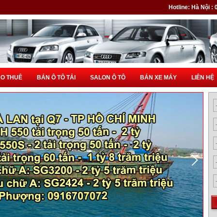
Hotline: Hà Nội :
HO THUÊ
BÁN Ô TÔ TẢI
SALON Ô TÔ
BÁN XE MÁY
LIÊN HỆ