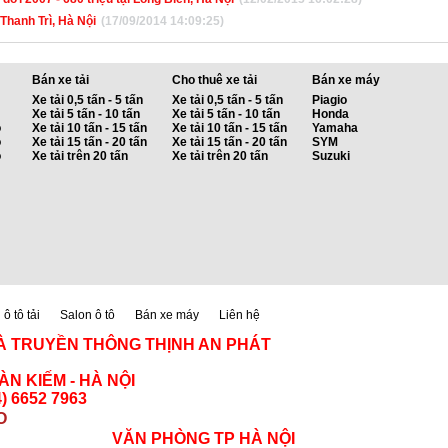
 Thanh Trì, Hà Nội
(17/09/2014 14:09:25)
Bán xe tải
Cho thuê xe tải
Bán xe máy
Xe tải 0,5 tấn - 5 tấn
Xe tải 0,5 tấn - 5 tấn
Piagio
Xe tải 5 tấn - 10 tấn
Xe tải 5 tấn - 10 tấn
Honda
ỗ
Xe tải 10 tấn - 15 tấn
Xe tải 10 tấn - 15 tấn
Yamaha
ỗ
Xe tải 15 tấn - 20 tấn
Xe tải 15 tấn - 20 tấn
SYM
ỗ
Xe tải trên 20 tấn
Xe tải trên 20 tấn
Suzuki
ô tô tải
Salon ô tô
Bán xe máy
Liên hệ
À TRUYỀN THÔNG THỊNH AN PHÁT
N KIẾM - HÀ NỘI
) 6652 7963
O
VĂN PHÒNG TP HÀ NỘI