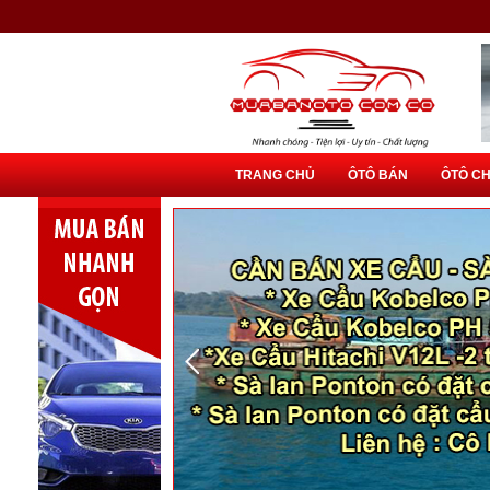
TRANG CHỦ
ÔTÔ BÁN
ÔTÔ C