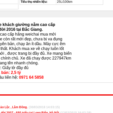
Tiêu thụ nhiên liệu:
25L/100km
xe khách giường nằm cao cấp
ời 2016 tại Bắc Giang.
cao cấp hãng weichai mua mới
e còn rất mới đẹp, chưa bị va đụng
ên bản, chạy ăn ít dầu. Máy cực êm
 thất. Khách mua xe về chạy luôn lốt
mới , được trang bị đầy đủ. Xe mang biển
ý chính chủ. Xe đã chạy được 227947km
ang tên nhanh chóng.
: Giấy tờ đầy đủ
 bán: 2,5 tỷ
u liên hệ:
0971 64 5858
Bảo Lộc , Lâm Đồng.
(30/03/2018 14:03:15)
ời 2007 - 680 triệu tại Long Biên, Hà Nội
(12/02/2015 16:02:28)