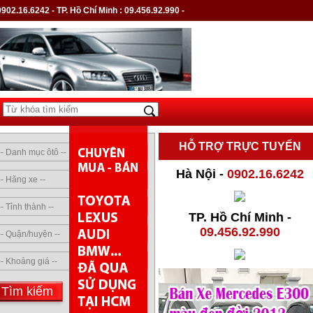
0902.16.6242
- TP. Hồ Chí Minh :
09.456.92.990
-
HỖ TRỢ TRỰC TUYẾN
Hà Nội -
0902.16.6242
TP. Hồ Chí Minh -
09.456.92.990