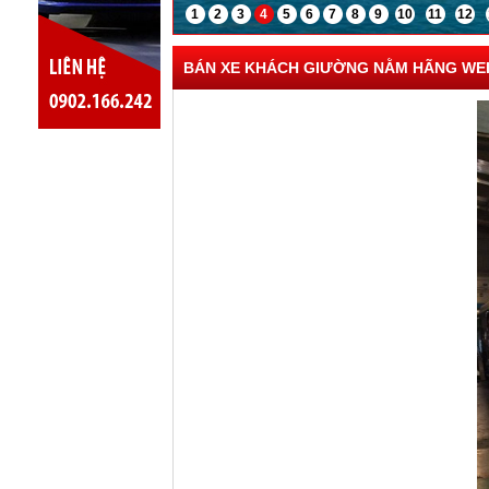
1
2
3
4
5
6
7
8
9
10
11
12
BÁN XE KHÁCH GIƯỜNG NẰM HÃNG WEIC