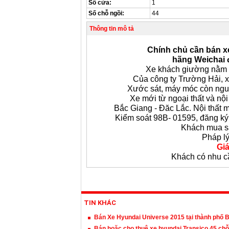
Số cửa:
1
Số chỗ ngồi:
44
Thông tin mô tả
Chính chủ cần bán 
hãng Weichai đ
Xe khách giường nằm 
Của công ty Trường Hải, x
Xước sát, máy móc còn nguy
Xe mới từ ngoại thất và nội
Bắc Giang - Đăc Lắc. Nội thất 
Kiểm soát 98B- 01595, đăng k
Khách mua s
Pháp lý
Giá
Khách có nhu cầ
TIN KHÁC
Bán Xe Hyundai Universe 2015 tại thành phố 
Bán hoặc cho thuê xe hyundai Transico 45 chỗ đ