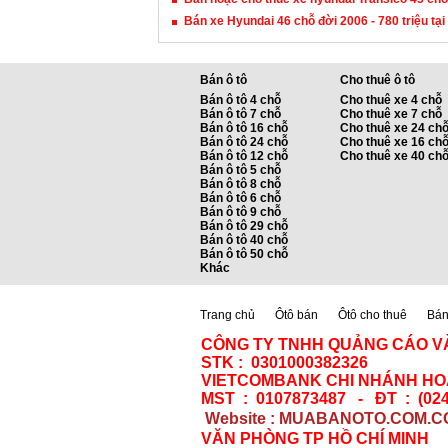
Bán xe Hyundai 46 chỗ đời 2006 - 780 triệu tại
Bán ô tô
Cho thuê ô tô
Bán ô tô 4 chỗ
Cho thuê xe 4 chỗ
Bán ô tô 7 chỗ
Cho thuê xe 7 chỗ
Bán ô tô 16 chỗ
Cho thuê xe 24 ch
Bán ô tô 24 chỗ
Cho thuê xe 16 ch
Bán ô tô 12 chỗ
Cho thuê xe 40 ch
Bán ô tô 5 chỗ
Bán ô tô 8 chỗ
Bán ô tô 6 chỗ
Bán ô tô 9 chỗ
Bán ô tô 29 chỗ
Bán ô tô 40 chỗ
Bán ô tô 50 chỗ
Khác
Trang chủ
Ôtô bán
Ôtô cho thuê
Bán 
CÔNG TY TNHH QUẢNG CÁO V
STK : 0301000382326
VIETCOMBANK CHI NHÁNH HOÀ
MST : 0107873487 - ĐT : (024
Website : MUABANOTO.COM.C
VĂN PHÒNG TP HỒ CHÍ MINH