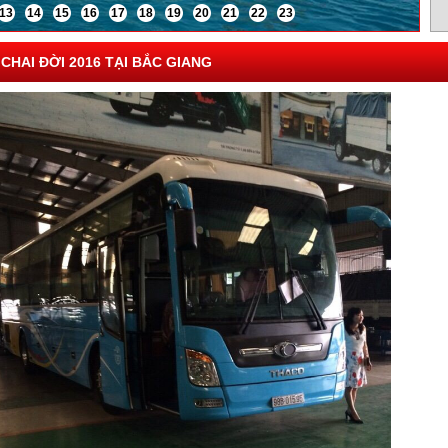
13
14
15
16
17
18
19
20
21
22
23
HAI ĐỜI 2016 TẠI BẮC GIANG