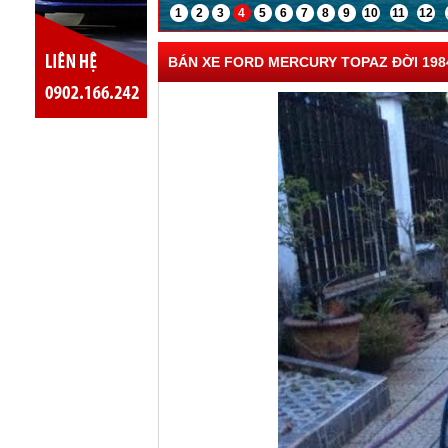
1
2
3
4
5
6
7
8
9
10
11
12
BÁN XE FORD MERCURY TOPAZ ĐỜI 1984