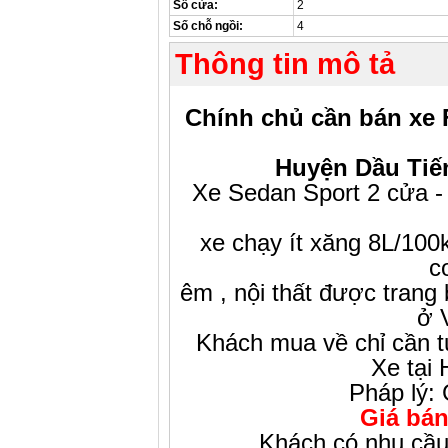
Số cửa:
2
Số chỗ ngồi:
4
Thông tin mô tả
Chính chủ cần bán xe 
Huyện Dầu Tiế
Xe Sedan Sport 2 cửa -
xe chạy ít xăng 8L/10
c
êm , nội thất được trang 
ở 
Khách mua về chỉ cần t
Xe tại 
Pháp lý:
Giá bán
Khách có nhu cầu