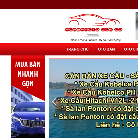
TRANG CHỦ
ÔTÔ BÁN
ÔTÔ C