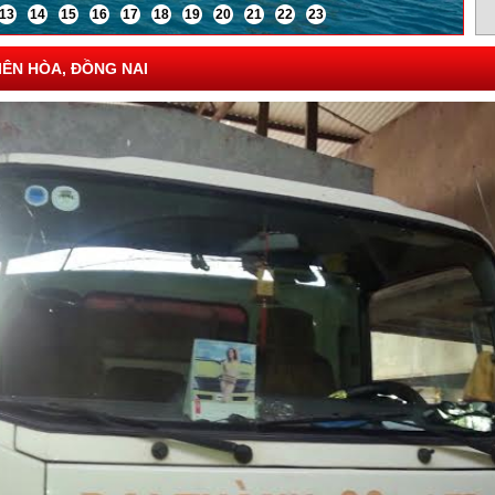
13
14
15
16
17
18
19
20
21
22
23
BIÊN HÒA, ĐỒNG NAI