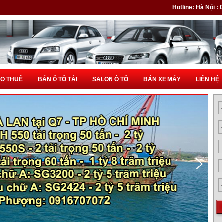
Hotline: Hà Nội :
HO THUÊ
BÁN Ô TÔ TẢI
SALON Ô TÔ
BÁN XE MÁY
LIÊN HỆ