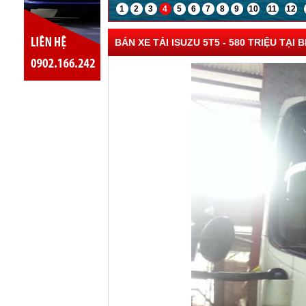
1
2
3
4
5
6
7
8
9
10
11
12
BÁN XE TẢI ISUZU 5T5 - 580 TRIỆU TẠI 