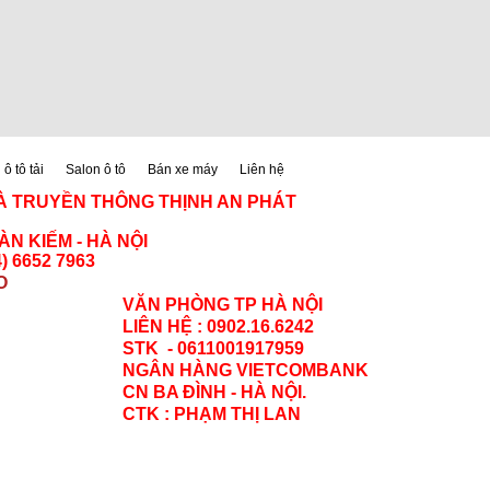
ô tô tải
Salon ô tô
Bán xe máy
Liên hệ
À TRUYỀN THÔNG THỊNH AN PHÁT
N KIẾM - HÀ NỘI
) 6652 7963
O
VĂN PHÒNG TP HÀ NỘI
LIÊN HỆ : 0902.16.6242
STK - 0611001917959
NGÂN HÀNG VIETCOMBANK
CN BA ĐÌNH - HÀ NỘI.
CTK : PHẠM THỊ LAN