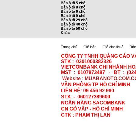
Bán ô tô 5 chỗ
Bán ô tô 8 chỗ
Bán ô tô 6 chỗ
Bán ô tô 9 chỗ
Bán ô tô 29 chỗ
Bán ô tô 40 chỗ
Bán ô tô 50 chỗ
Khác
Trang chủ
Ôtô bán
Ôtô cho thuê
Bán 
CÔNG TY TNHH QUẢNG CÁO V
STK : 0301000382326
VIETCOMBANK CHI NHÁNH HOÀ
MST : 0107873487 - ĐT : (024
Website : MUABANOTO.COM.C
VĂN PHÒNG TP HỒ CHÍ MINH
LIÊN HỆ: 09.456.92.990
STK - 060127389600
NGÂN HÀNG SACOMBANK
CN GÒ VẤP - HỒ CHÍ MINH
CTK : PHẠM THỊ LAN